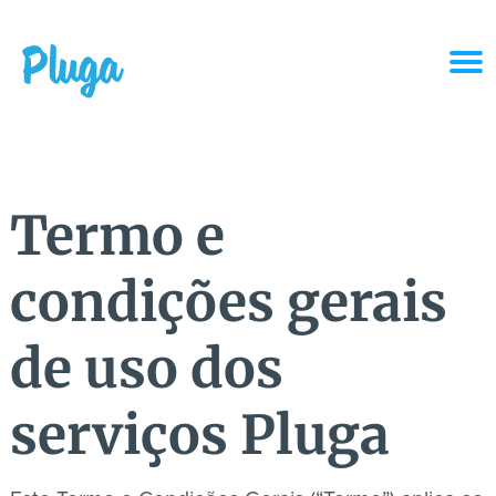
Produto & IA
Ferramentas
Termo e
Recursos
condições gerais
Preços
de uso dos
serviços Pluga
Entrar
Criar conta grátis