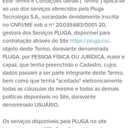
Este Termo e Condições Gerais (“Termo”) aplica-se
ao uso dos serviços oferecidos pela Pluga
PT
Tecnologia S.A., sociedade devidamente inscrita
no CNPJ/ME sob o nº 20.035.683/0001-20,
gestora dos Serviços PLUGA, disponível para
contratação através do Site
https://pluga.co/
,
objeto deste Termo, doravante denominada
PLUGA, por PESSOA FÍSICA OU JURÍDICA, maior e
capaz, que tenha preenchido o Cadastro, cujos
dados passam a ser parte integrante deste Termo,
bem como que tenha "aceitado" eletronicamente
todas as cláusulas do mesmo e todas as demais
políticas disponíveis no Site, doravante
denominado USUÁRIO.
Os serviços disponíveis pela PLUGA no site