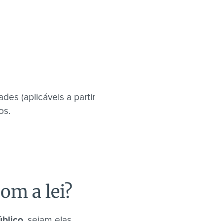
es (aplicáveis a partir
os.
om a lei?
úblico
, sejam elas