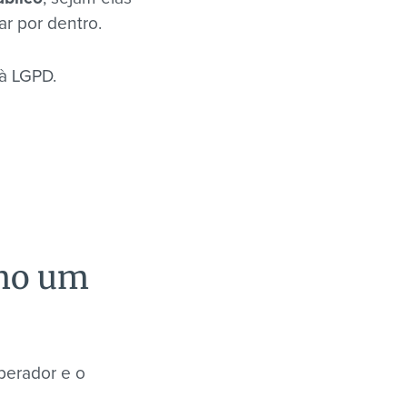
r por dentro.
 à LGPD.
omo um
perador e o