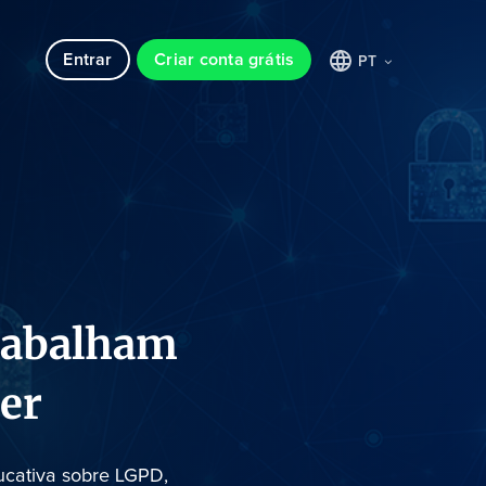
Entrar
Criar conta grátis
PT
trabalham
er
ucativa sobre LGPD,