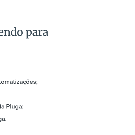
zendo para
utomatizações;
da Pluga;
ga.