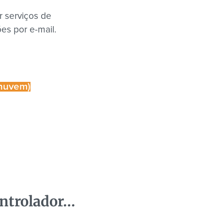
r serviços de
ões por e-mail.
 nuvem)
ontrolador…