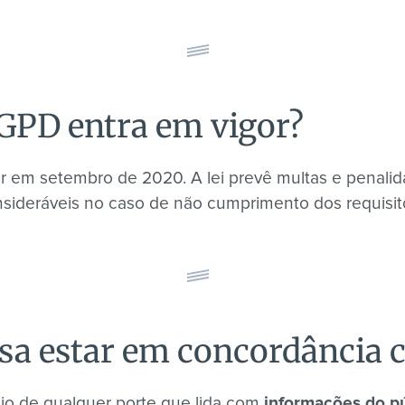
GPD entra em vigor?
 em setembro de 2020. A lei prevê multas e penalidad
sideráveis no caso de não cumprimento dos requisit
a estar em concordância c
o de qualquer porte que lida com
informações do p