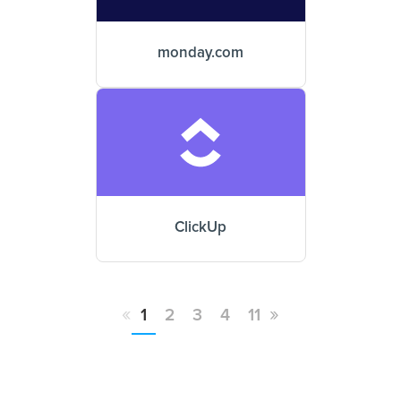
monday.com
ClickUp
«
»
1
2
3
4
11