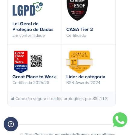
Lei Geral de
Proteção de Dados
CASA Tier 2
Em conformidade
Certificado
Great Place to Work
Líder de categoria
Certificada 2025/26
B2B Awards 2024
Conexão segura e dados protegidos por SSL/TLS
© Pluga
Política de privacidade
Termos de uso
Status