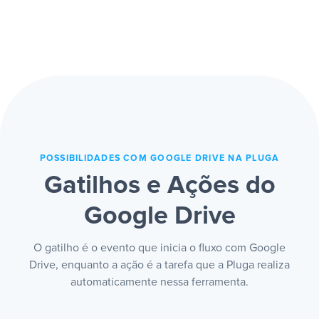
Uma venda ou cadastro preenche um
download e upload manual no meio, e
documento pronto com as informações
achar qualquer coisa fica fácil.
certas, sem digitar. Contrato, proposta ou
ficha se montam sozinhos, sem copiar
dado de um lugar pro outro nem abrir
modelo toda vez.
POSSIBILIDADES COM GOOGLE DRIVE NA PLUGA
Gatilhos e Ações do
Google Drive
O gatilho é o evento que inicia o fluxo com Google
Drive, enquanto a ação é a tarefa que a Pluga realiza
automaticamente nessa ferramenta.