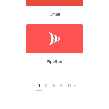
Gmail
PipeRun
«
»
1
2
3
4
11