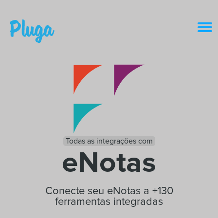
Produto & IA
Ferramentas
Recursos
Todas as integrações com
Preços
eNotas
Entrar
Conecte seu eNotas a +130
ferramentas integradas
Criar conta grátis