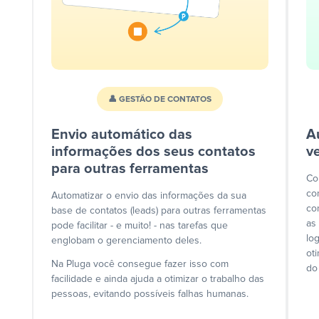
👤 GESTÃO DE CONTATOS
Envio automático das
A
informações dos seus contatos
v
para outras ferramentas
Co
co
Automatizar o envio das informações da sua
co
base de contatos (leads) para outras ferramentas
as
pode facilitar - e muito! - nas tarefas que
lo
englobam o gerenciamento deles.
ot
Na Pluga você consegue fazer isso com
do
facilidade e ainda ajuda a otimizar o trabalho das
pessoas, evitando possíveis falhas humanas.