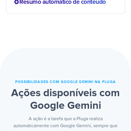
Resumo automático de conteúdo
fluxo. Tarefas que exigiam julgamento
acontecem sozinhas, com base no que
Textos longos, conversas ou documentos
existe de verdade.
viram resumos claros no seu fluxo, sem
leitura completa. O time capta o essencial
em segundos, sem ler página por página
pra saber o que importa e o que pode
esperar.
POSSIBILIDADES COM GOOGLE GEMINI NA PLUGA
Ações disponíveis com
Google Gemini
A ação é a tarefa que a Pluga realiza
automaticamente com Google Gemini, sempre que