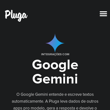
Produto & IA
Ferramentas
INTEGRAÇÕES COM
Google
Recursos
Gemini
Preços
Entrar
O Google Gemini entende e escreve textos
automaticamente. A Pluga leva dados de outros
Criar conta grátis
apps pro modelo, gera a resposta e devolve o