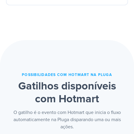
minutos e a experiência começa quente,
Pagamento em dia mantém o acesso;
no impulso da compra.
cancelamento ou atraso ajusta na hora,
sem intervenção. O aluno certo tem o
conteúdo certo, sem ninguém liberar e
cortar acesso manualmente nem deixar
quem saiu ainda dentro.
POSSIBILIDADES COM HOTMART NA PLUGA
Gatilhos disponíveis
com Hotmart
O gatilho é o evento com Hotmart que inicia o fluxo
automaticamente na Pluga disparando uma ou mais
ações.