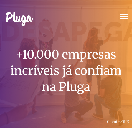
Produto & IA
+10.000 empresas
Ferramentas
incríveis já confiam
Recursos
na Pluga
Preços
Entrar
Criar conta grátis