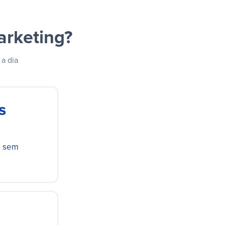
rketing?
 a dia
s
, sem