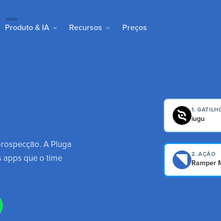
NOVO
Produto & IA
Recursos
Preços
1. GATILH
iugu
prospecção. A Pluga
2. AÇÃO
 apps que o time
Ramper M