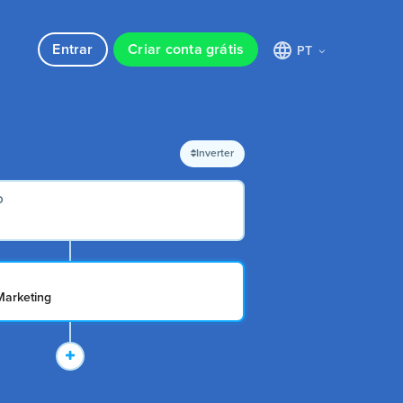
Entrar
Criar conta grátis
PT
Inverter
O
arketing