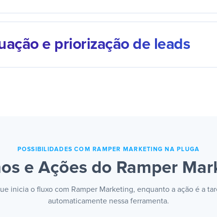
mpra, um cadastro ou uma ação do cliente aciona a campanh
o que acontece. A comunicação responde ao comportament
uação e priorização de leads
guém apertar o botão de envio na hora nem perder o timing
ção do lead soma pontos e sinaliza quando ele está pronto 
álise manual. O time foca em quem está no ponto, sem ler
tamento de contato um por um pra decidir com quem falar p
POSSIBILIDADES COM RAMPER MARKETING NA PLUGA
hos e Ações do Ramper Mar
ue inicia o fluxo com Ramper Marketing, enquanto a ação é a tar
automaticamente nessa ferramenta.