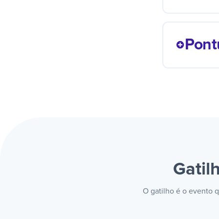
Uma co
moment
Pont
sem al
Cada a
sem an
compor
Gatil
O gatilho é o evento q