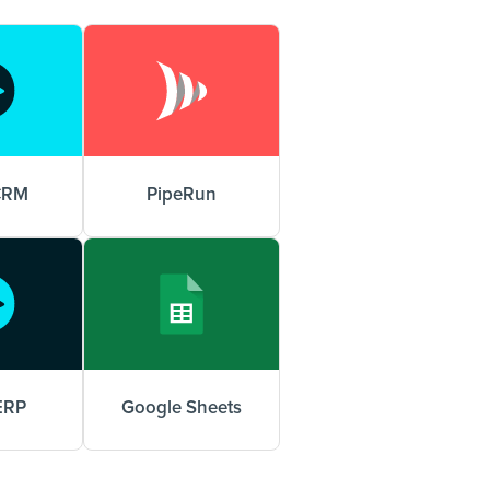
CRM
PipeRun
ERP
Google Sheets