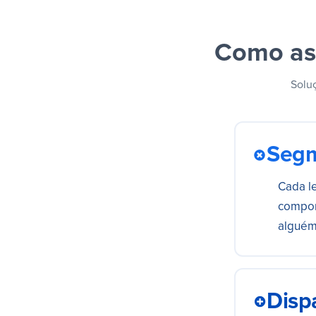
Como as
Soluç
Segm
Cada l
compor
alguém 
Disp