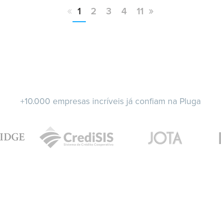
«
»
1
2
3
4
11
+10.000 empresas incríveis já confiam na Pluga