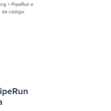
ing + PipeRun e
a de código.
PipeRun
a