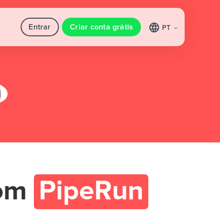
Entrar
Criar conta grátis
PT
om
PipeRun