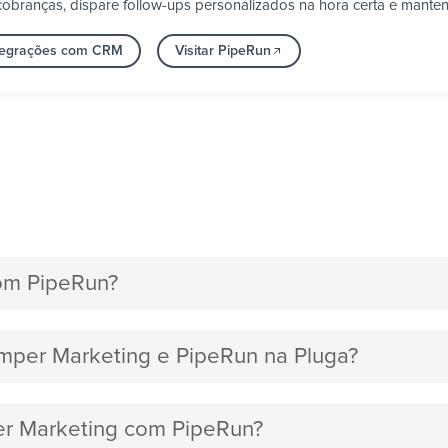
obranças, dispare follow-ups personalizados na hora certa e manten
ntegrações com CRM
Visitar PipeRun
om PipeRun?
amper Marketing e PipeRun na Pluga?
per Marketing com PipeRun?