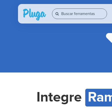
Integre
Ram