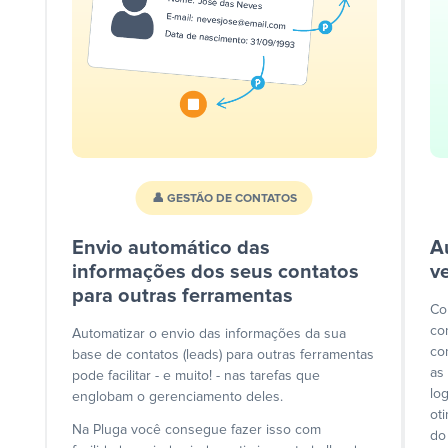
👤 GESTÃO DE CONTATOS
Envio automático das
A
informações dos seus contatos
v
para outras ferramentas
Co
co
Automatizar o envio das informações da sua
co
base de contatos (leads) para outras ferramentas
as
pode facilitar - e muito! - nas tarefas que
lo
englobam o gerenciamento deles.
ot
Na Pluga você consegue fazer isso com
do