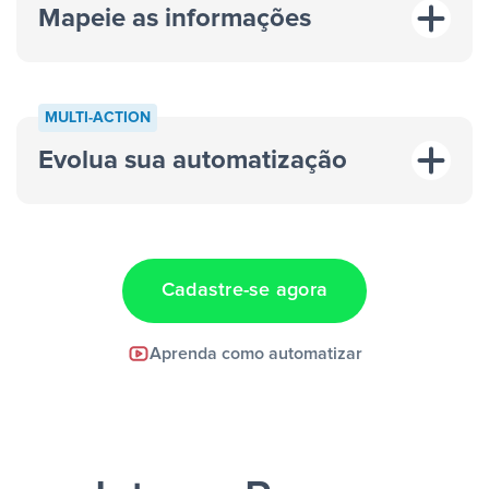
Mapeie as informações
MULTI-ACTION
Evolua sua automatização
“A cada resposta em um anúncio”
“Adicionar
dados em uma nova linha de uma planilha”
Cadastre-se agora
Facebook Lead Ads +
Aprenda como automatizar
Google Sheets + Slack
e uma
notificação ser enviada por Slack.