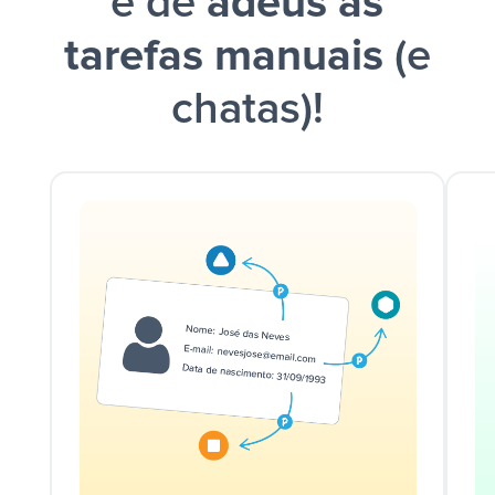
e dê
adeus às
tarefas manuais
(e
chatas)!