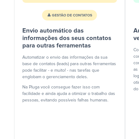
👤 GESTÃO DE CONTATOS
Envio automático das
A
informações dos seus contatos
v
para outras ferramentas
Co
co
Automatizar o envio das informações da sua
co
base de contatos (leads) para outras ferramentas
as
pode facilitar - e muito! - nas tarefas que
lo
englobam o gerenciamento deles.
ot
Na Pluga você consegue fazer isso com
do
facilidade e ainda ajuda a otimizar o trabalho das
pessoas, evitando possíveis falhas humanas.