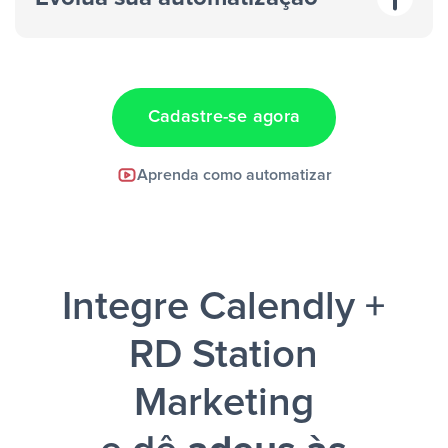
“A cada resposta em um anúncio”
“Adicionar
dados em uma nova linha de uma planilha”
Cadastre-se agora
Facebook Lead Ads +
Aprenda como automatizar
Google Sheets + Slack
e uma
notificação ser enviada por Slack.
Integre Calendly +
RD Station
Marketing