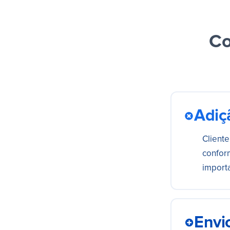
Co
Adiçã
Cliente
confor
importa
Envi