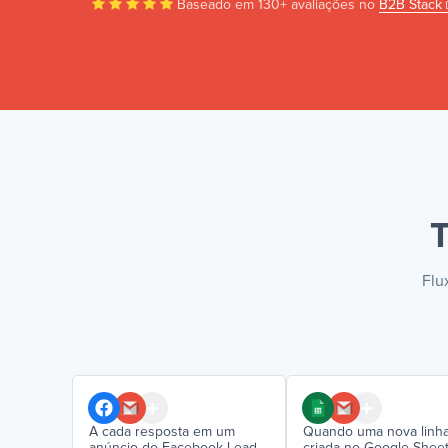
Baseado em 130+ avaliações no
B2B Stack
T
Flu
A cada resposta em um
Quando uma nova linha