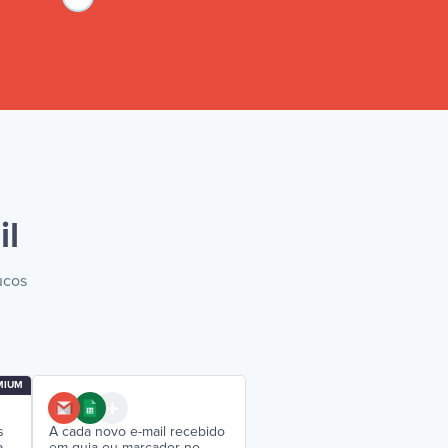
il
ucos
MIUM
s
A cada novo e-mail recebido