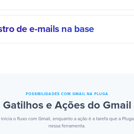
astro, uma compra ou um agendamento dispara o e-mail ce
 certa. A comunicação sai no momento exato, sem ninguém r
stro de e-mails na base
 mensagem por mensagem.
-mail trocado com um contato vira histórico na ferramenta 
a. A conversa fica registrada e qualquer pessoa do time re
to completo.
POSSIBILIDADES COM GMAIL NA PLUGA
Gatilhos e Ações do Gmail
 inicia o fluxo com Gmail, enquanto a ação é a tarefa que a Plug
nessa ferramenta.