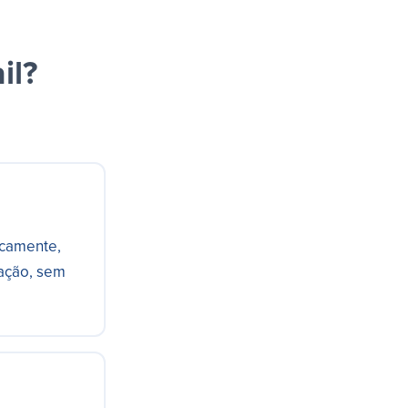
il?
ticamente,
ração, sem