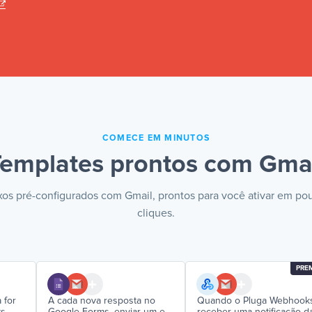
COMECE EM MINUTOS
emplates prontos com Gma
xos pré-configurados com Gmail, prontos para você ativar em po
cliques.
PRE
 for
A cada nova resposta no
Quando o Pluga Webhook