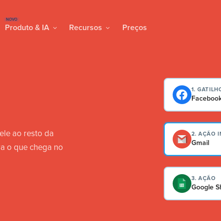
NOVO
Produto & IA
Recursos
Preços
1. GATILH
Facebook
ele ao resto da
2. AÇÃO 
Gmail
ra o que chega no
3. AÇÃO
Google S