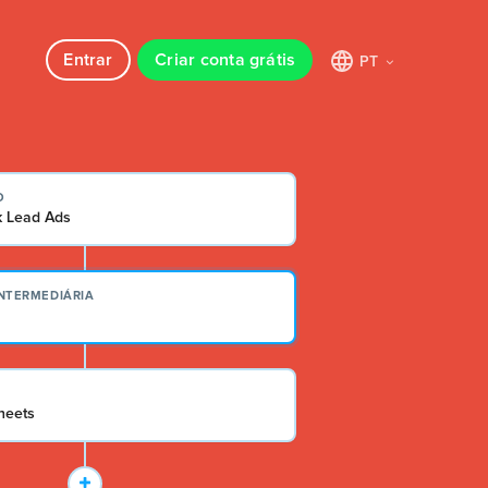
Entrar
Criar conta grátis
PT
O
 Lead Ads
INTERMEDIÁRIA
heets