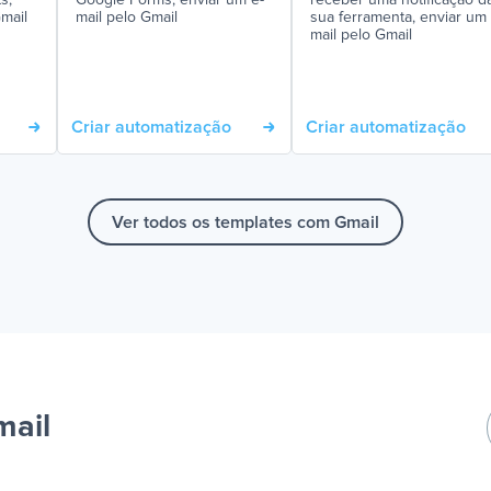
s,
Google Forms, enviar um e-
receber uma notificação d
mail
mail pelo Gmail
sua ferramenta, enviar um 
mail pelo Gmail
Criar automatização
Criar automatização
Ver todos os templates com Gmail
mail