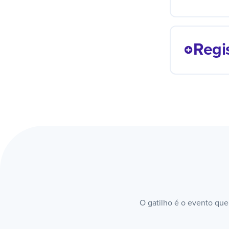
Um cad
pessoa
Regi
enviar
Cada e
planilh
contex
O gatilho é o evento que