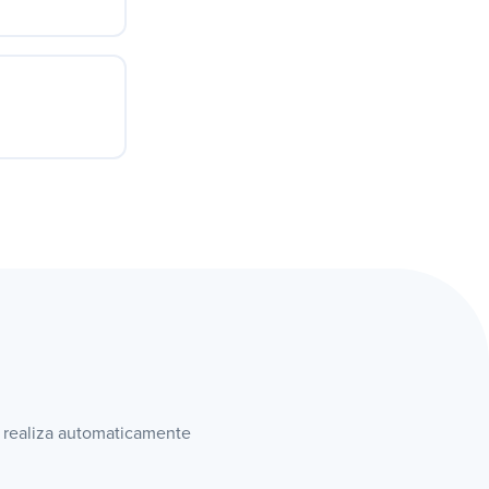
rto pra
edigir e
de vendas ou
toma com
a realiza automaticamente