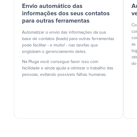
Envio automático das
A
informações dos seus contatos
v
para outras ferramentas
Co
co
Automatizar o envio das informações da sua
co
base de contatos (leads) para outras ferramentas
as
pode facilitar - e muito! - nas tarefas que
lo
englobam o gerenciamento deles.
ot
Na Pluga você consegue fazer isso com
do
facilidade e ainda ajuda a otimizar o trabalho das
pessoas, evitando possíveis falhas humanas.