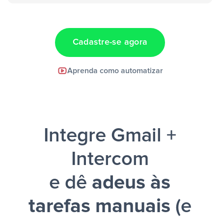
“Adicionar
dados em uma nova linha de uma planilha”
Cadastre-se agora
Facebook Lead Ads +
Aprenda como automatizar
Google Sheets + Slack
e uma
notificação ser enviada por Slack.
Integre Gmail +
Intercom
e dê
adeus às
tarefas manuais
(e