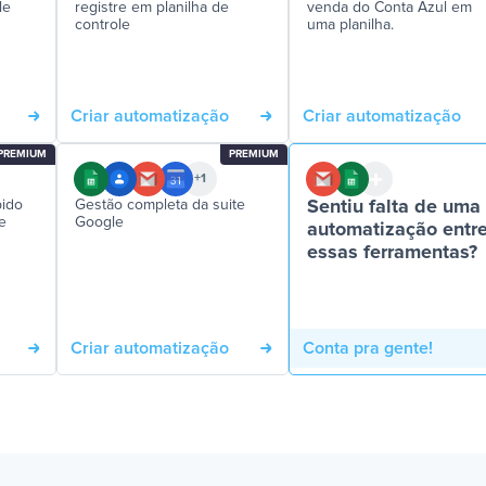
le
registre em planilha de
venda do Conta Azul em
controle
uma planilha.
Criar automatização
Criar automatização
PREMIUM
PREMIUM
+1
bido
Gestão completa da suite
Sentiu falta de uma
e
Google
automatização entr
essas ferramentas?
Criar automatização
Conta pra gente!