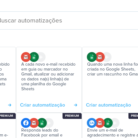
ebido
A cada novo e-mail recebido
Quando uma nova linha fo
o
em guia ou marcador no
criada no Google Sheets,
dos
Gmail, atualizar ou adicionar
criar um rascunho no Gmai
 uma
os dados na(s) linha(s) de
ets
uma planilha do Google
Sheets
Criar automatização
Criar automatização
PREMIUM
PREMIUM
PRE
Responda leads do
Envie um e-mail de
m e-
Facebook por email e
agradecimento e registre 