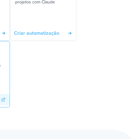
projetos com Claude
Criar automatização
e