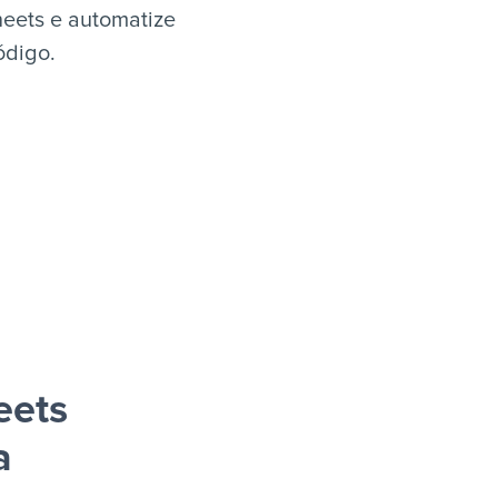
eets e automatize
ódigo.
eets
a