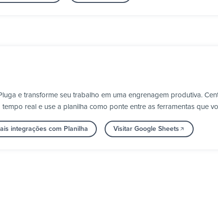
Pluga e transforme seu trabalho em uma engrenagem produtiva. Cent
m tempo real e use a planilha como ponte entre as ferramentas que voc
ais integrações com Planilha
Visitar Google Sheets