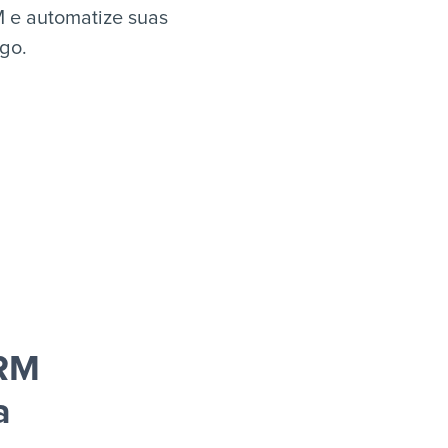
 e automatize suas
igo.
CRM
a