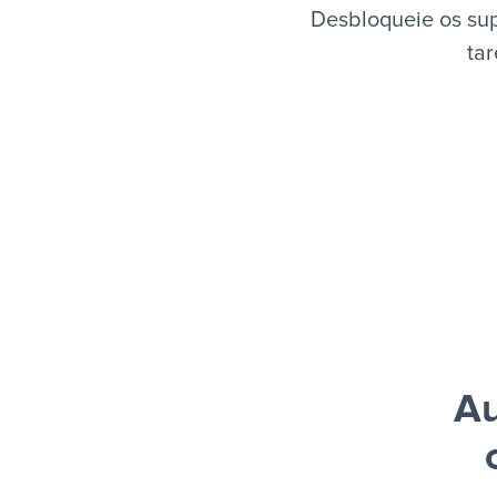
Desbloqueie os sup
tar
Au