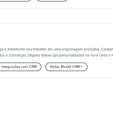
ga e transforme seu trabalho em uma engrenagem produtiva. Cadastr
s e cobranças, dispare follow-ups personalizados na hora certa e 
s integrações com CRM
Visitar Moskit CRM