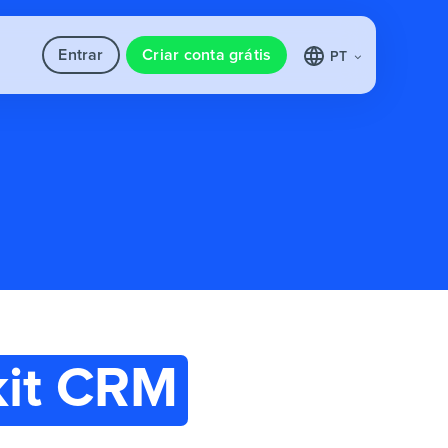
Entrar
Criar conta grátis
PT
it CRM