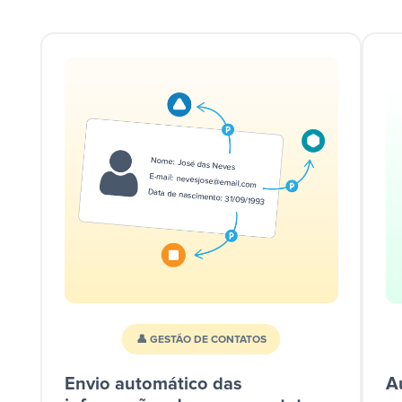
👤 GESTÃO DE CONTATOS
Envio automático das
A