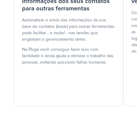
informações dos seus contatos
v
para outras ferramentas
Co
co
Automatizar o envio das informações da sua
co
base de contatos (leads) para outras ferramentas
as
pode facilitar - e muito! - nas tarefas que
lo
englobam o gerenciamento deles.
ot
Na Pluga você consegue fazer isso com
do
facilidade e ainda ajuda a otimizar o trabalho das
pessoas, evitando possíveis falhas humanas.