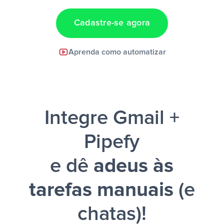
Cadastre-se agora
Facebook Lead Ads +
Aprenda como automatizar
Google Sheets + Slack
e uma
notificação ser enviada por Slack.
Integre Gmail +
Pipefy
e dê
adeus às
tarefas manuais
(e
chatas)!