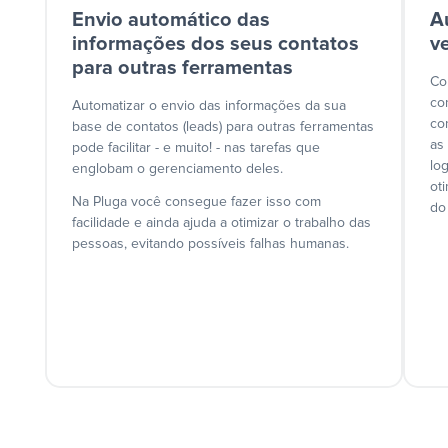
Envio automático das
A
informações dos seus contatos
v
para outras ferramentas
Co
co
Automatizar o envio das informações da sua
co
base de contatos (leads) para outras ferramentas
as
pode facilitar - e muito! - nas tarefas que
lo
englobam o gerenciamento deles.
ot
Na Pluga você consegue fazer isso com
do
facilidade e ainda ajuda a otimizar o trabalho das
pessoas, evitando possíveis falhas humanas.