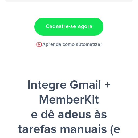
“Adicionar
dados em uma nova linha de uma planilha”
Cadastre-se agora
Facebook Lead Ads +
Aprenda como automatizar
Google Sheets + Slack
e uma
notificação ser enviada por Slack.
Integre Gmail +
MemberKit
e dê
adeus às
tarefas manuais
(e