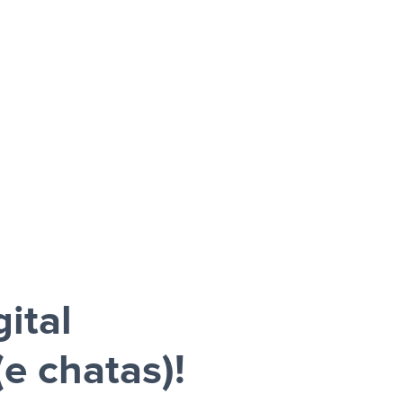
ital
e chatas)!