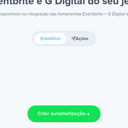
entbrite e G Digital
do seu j
disponíveis na integração das ferramentas Eventbrite + G Digital
Gatilhos
Ações
Criar automatização