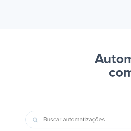
Autom
com