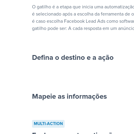
O gatilho é a etapa que inicia uma automatização
é selecionado após a escolha da ferramenta de
é caso escolha Facebook Lead Ads como softwar
gatilho pode ser: A cada resposta em um anúncio
Defina o destino e a ação
Mapeie as informações
cada resposta em um anúncio”
MULTI-ACTION
“Adicionar dados em uma nova l