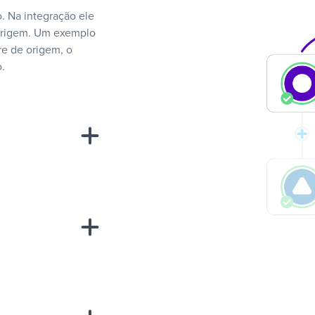
. Na integração ele
 origem. Um exemplo
e de origem, o
.
“A
inha de uma