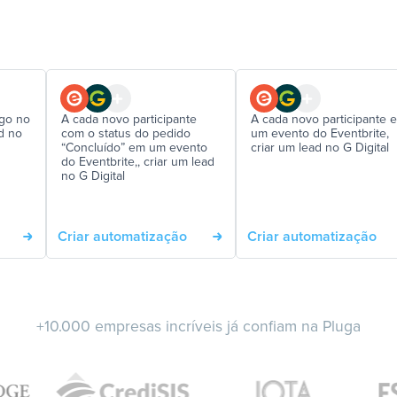
go no
A cada novo participante
A cada novo participante 
ad no
com o status do pedido
um evento do Eventbrite,
“Concluído” em um evento
criar um lead no G Digital
do Eventbrite,, criar um lead
no G Digital
Criar automatização
Criar automatização
+10.000 empresas incríveis já confiam na Pluga