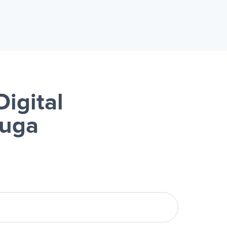
igital
luga