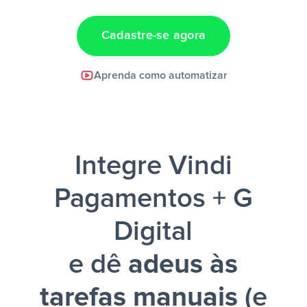
Cadastre-se agora
Facebook Lead Ads +
Aprenda como automatizar
Google Sheets + Slack
e uma
notificação ser enviada por Slack.
Integre Vindi
Pagamentos + G
Digital
e dê
adeus às
tarefas manuais
(e