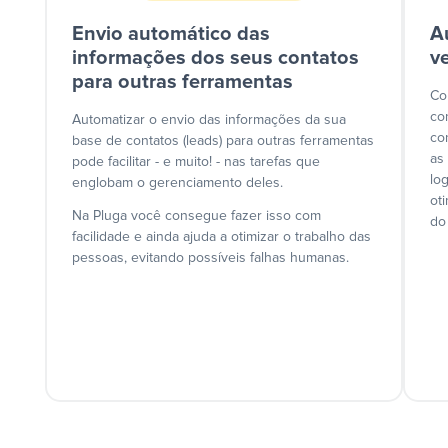
Envio automático das
A
informações dos seus contatos
v
para outras ferramentas
Co
co
Automatizar o envio das informações da sua
co
base de contatos (leads) para outras ferramentas
as
pode facilitar - e muito! - nas tarefas que
lo
englobam o gerenciamento deles.
ot
Na Pluga você consegue fazer isso com
do
facilidade e ainda ajuda a otimizar o trabalho das
pessoas, evitando possíveis falhas humanas.