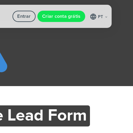
Entrar
Criar conta grátis
PT
e Lead Form