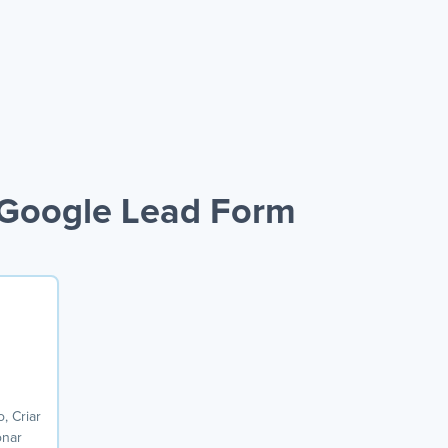
 Google Lead Form
, Criar
onar