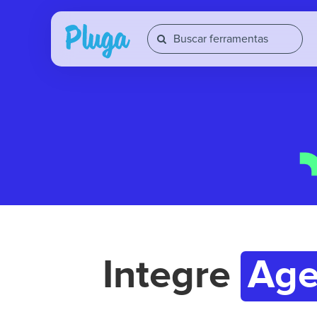
Integre
Age