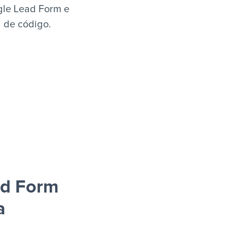
gle Lead Form e
a de código.
ad Form
a