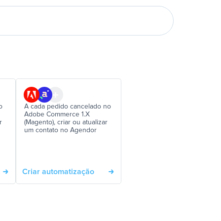
o
A cada pedido cancelado no
Adobe Commerce 1.X
r
(Magento), criar ou atualizar
um contato no Agendor
Criar automatização