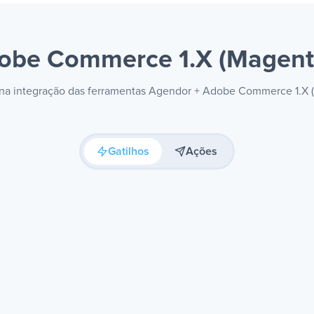
obe Commerce 1.X (Magen
is na integração das ferramentas Agendor + Adobe Commerce 1.X 
Gatilhos
Ações