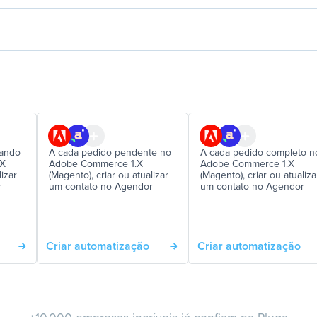
sando
A cada pedido pendente no
A cada pedido completo n
.X
Adobe Commerce 1.X
Adobe Commerce 1.X
lizar
(Magento), criar ou atualizar
(Magento), criar ou atualiza
r
um contato no Agendor
um contato no Agendor
Criar automatização
Criar automatização