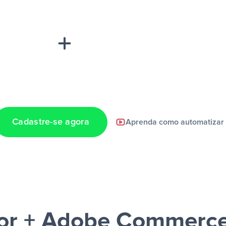
“A
inha de uma
Cadastre-se agora
Aprenda como automatizar
a notificação ser
or + Adobe Commerce