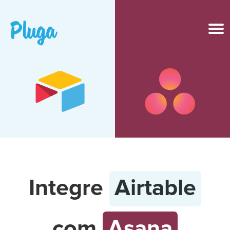
Produto & IA
Ferramentas
Recursos
Preços
Integre
Airtable
Entrar
com
Asana
Criar conta grátis