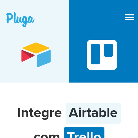
Produto & IA
Ferramentas
Recursos
Preços
Integre
Airtable
Entrar
com
Trello
Criar conta grátis