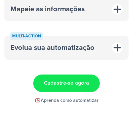
Mapeie as informações
MULTI-ACTION
Evolua sua automatização
“A cada resposta em um anúncio”
“Adicionar
dados em uma nova linha de uma planilha”
Cadastre-se agora
Facebook Lead Ads +
Aprenda como automatizar
Google Sheets + Slack
e uma
notificação ser enviada por Slack.