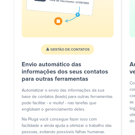
👤 GESTÃO DE CONTATOS
Envio automático das
A
informações dos seus contatos
v
para outras ferramentas
Co
co
Automatizar o envio das informações da sua
co
base de contatos (leads) para outras ferramentas
as
pode facilitar - e muito! - nas tarefas que
lo
englobam o gerenciamento deles.
ot
Na Pluga você consegue fazer isso com
do
facilidade e ainda ajuda a otimizar o trabalho das
pessoas, evitando possíveis falhas humanas.