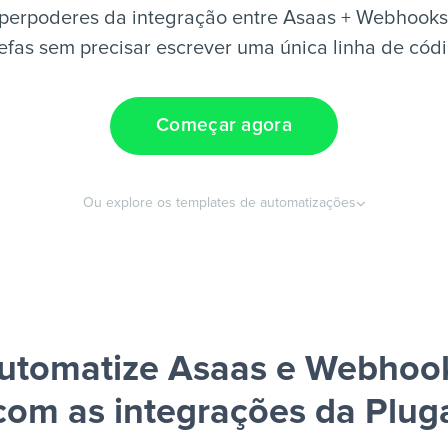
perpoderes da integração entre Asaas + Webhooks
efas sem precisar escrever uma única linha de cód
Começar agora
Ou explore os templates de automatizações
utomatize Asaas e Webhoo
com as integrações da Plug