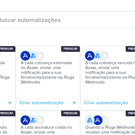
PREMIUM
PREMIUM
PRE
ida
A cada cobrança estornada
A cada cobrança vencida 
no Asaas, enviar uma
Asaas, enviar uma
notificação para a sua
notificação para a sua
 Pluga
ferramenta/sistema via Pluga
ferramenta/sistema via Plu
Webhooks
Webhooks
Criar automatização
Criar automatização
PREMIUM
PREMIUM
PRE
ooks
A cada assinatura criada no
Quando o Pluga Webhook
o da
Asaas, enviar uma
receber uma notificação d