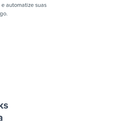
 e automatize suas
igo.
ks
a