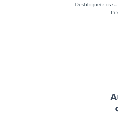
Desbloqueie os su
tar
A