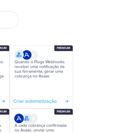
MIUM
PREMIUM
no
Quando o Pluga Webhooks
receber uma notificação da
sua ferramenta, gerar uma
ga
cobrança no Asaas
Criar automatização
MIUM
PREMIUM
s
A cada cobrança confirmada
a
no Asaas, enviar uma