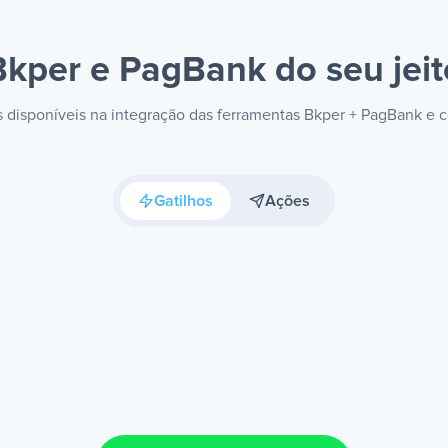
Bkper e PagBank
do seu jei
es disponíveis na integração das ferramentas Bkper + PagBank e 
Gatilhos
Ações