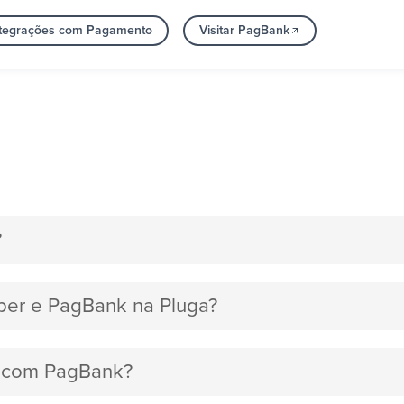
ntegrações com Pagamento
Visitar PagBank
?
kper e PagBank na Pluga?
er com PagBank?