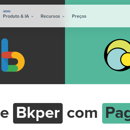
NOVO
Produto & IA
Recursos
Preços
re
Bkper
com
Pa