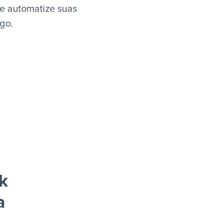
e automatize suas
igo.
k
a