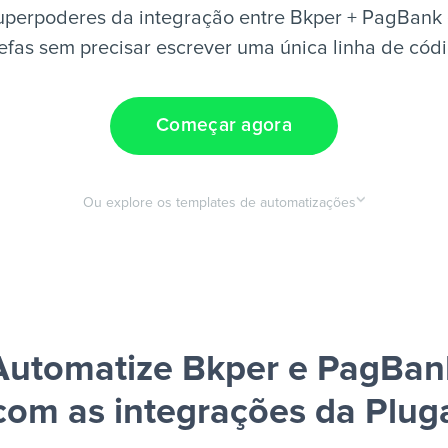
uperpoderes da integração entre Bkper + PagBank 
efas sem precisar escrever uma única linha de cód
Começar agora
Ou explore os templates de automatizações
Automatize Bkper e PagBan
com as integrações da Plug