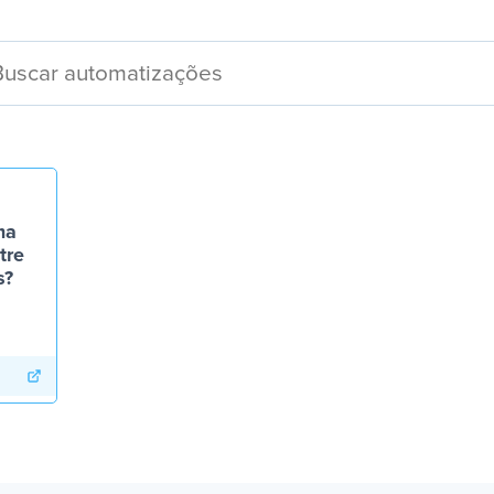
ma
tre
s?