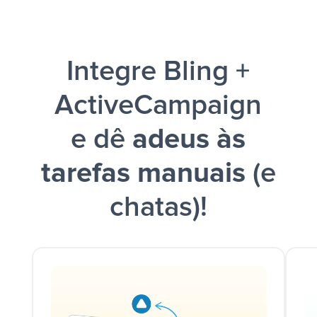
e uma
notificação ser enviada por Slack.
Integre Bling +
ActiveCampaign
e dê
adeus às
tarefas manuais
(e
chatas)!