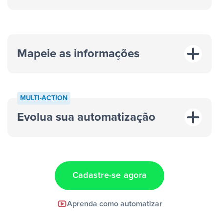
Mapeie as informações
MULTI-ACTION
Evolua sua automatização
“A cada resposta em um anúncio”
“Adicionar
dados em uma nova linha de uma planilha”
Cadastre-se agora
Facebook Lead Ads +
Aprenda como automatizar
Google Sheets + Slack