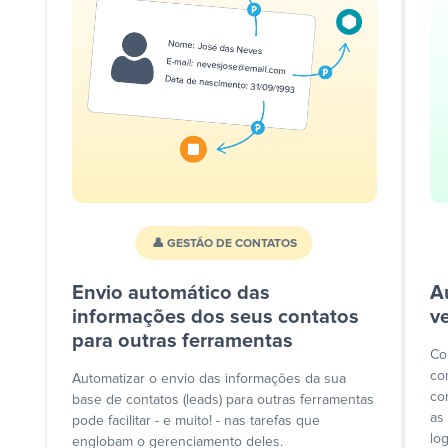
👤 GESTÃO DE CONTATOS
Envio automático das
A
informações dos seus contatos
v
para outras ferramentas
Co
co
Automatizar o envio das informações da sua
co
base de contatos (leads) para outras ferramentas
as
pode facilitar - e muito! - nas tarefas que
lo
englobam o gerenciamento deles.