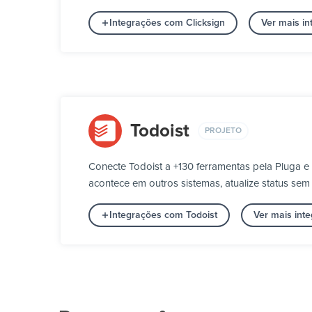
Integrações com Clicksign
Ver mais i
Todoist
PROJETO
Conecte Todoist a +130 ferramentas pela Pluga e
acontece em outros sistemas, atualize status se
Integrações com Todoist
Ver mais int