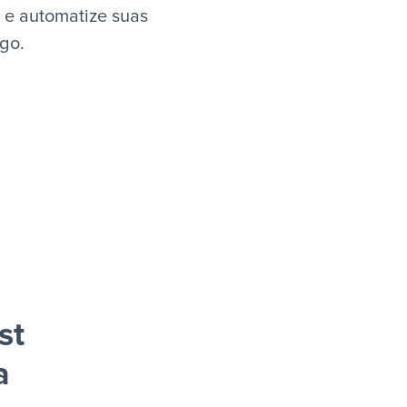
 e automatize suas
igo.
st
a