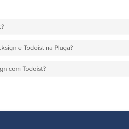
t?
cksign e Todoist na Pluga?
sign com Todoist?