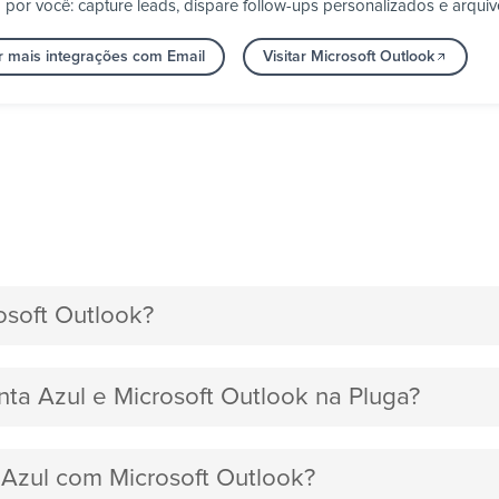
por você: capture leads, dispare follow-ups personalizados e arqui
r mais integrações com Email
Visitar Microsoft Outlook
osoft Outlook?
nta Azul e Microsoft Outlook na Pluga?
 Azul com Microsoft Outlook?