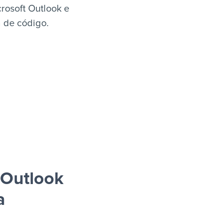
rosoft Outlook e
a de código.
 Outlook
a