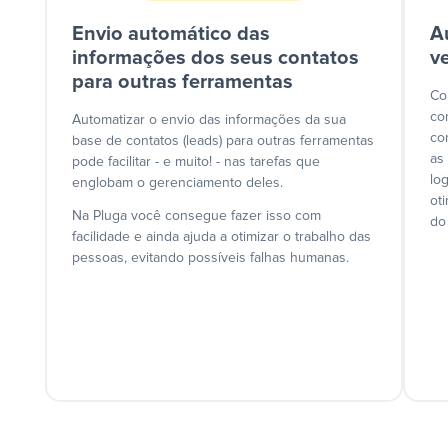
Envio automático das
A
informações dos seus contatos
v
para outras ferramentas
Co
co
Automatizar o envio das informações da sua
co
base de contatos (leads) para outras ferramentas
as
pode facilitar - e muito! - nas tarefas que
lo
englobam o gerenciamento deles.
ot
Na Pluga você consegue fazer isso com
do
facilidade e ainda ajuda a otimizar o trabalho das
pessoas, evitando possíveis falhas humanas.