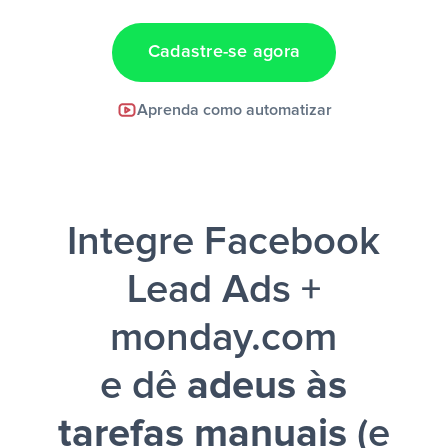
Cadastre-se agora
Facebook Lead Ads +
Aprenda como automatizar
Google Sheets + Slack
e uma
notificação ser enviada por Slack.
Integre Facebook
Lead Ads +
monday.com
e dê
adeus às
tarefas manuais
(e