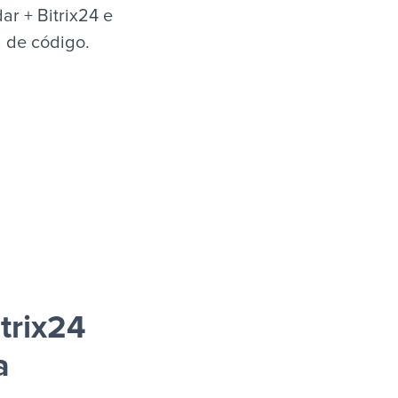
r + Bitrix24 e
a de código.
trix24
a