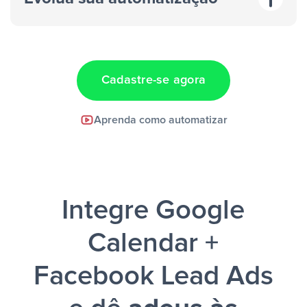
“A cada resposta em um anúncio”
“Adicionar
dados em uma nova linha de uma planilha”
Cadastre-se agora
Facebook Lead Ads +
Aprenda como automatizar
Google Sheets + Slack
e uma
notificação ser enviada por Slack.
Integre Google
Calendar +
Facebook Lead Ads