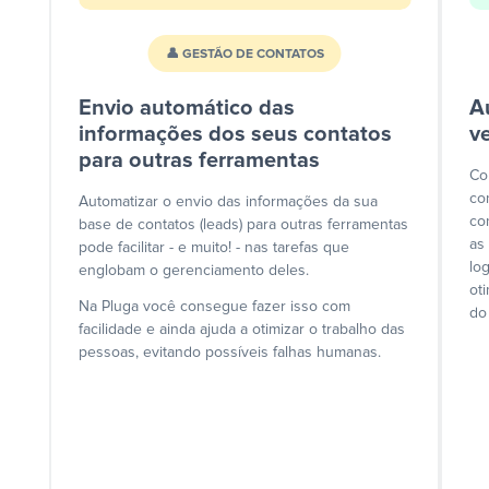
👤 GESTÃO DE CONTATOS
Envio automático das
A
informações dos seus contatos
v
para outras ferramentas
Co
co
Automatizar o envio das informações da sua
co
base de contatos (leads) para outras ferramentas
as
pode facilitar - e muito! - nas tarefas que
lo
englobam o gerenciamento deles.
ot
Na Pluga você consegue fazer isso com
do
facilidade e ainda ajuda a otimizar o trabalho das
pessoas, evitando possíveis falhas humanas.