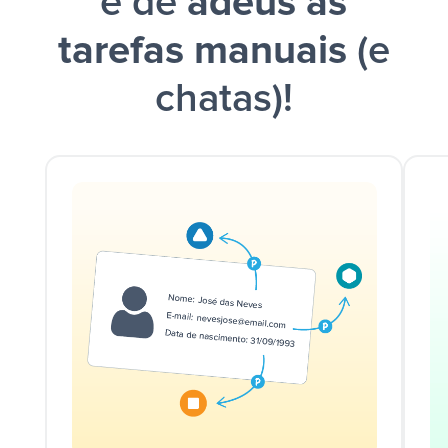
e dê
adeus às
tarefas manuais
(e
chatas)!