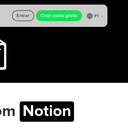
Entrar
Criar conta grátis
PT
om
Notion