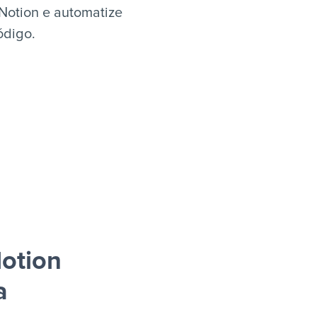
Notion e automatize
ódigo.
otion
a