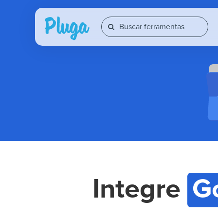
Integre
G