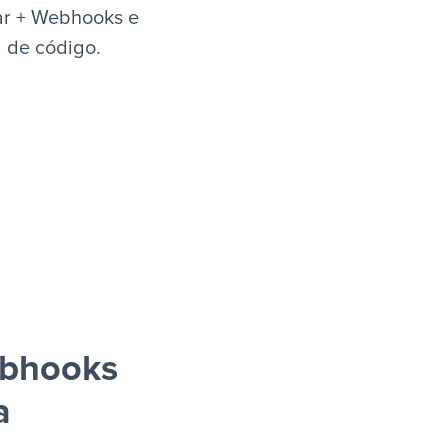
ar + Webhooks e
a de código.
ebhooks
a