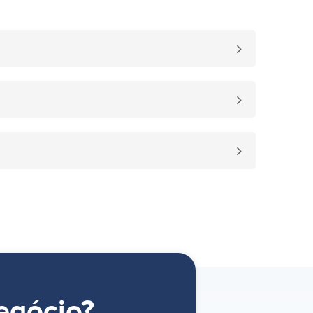
egócio?