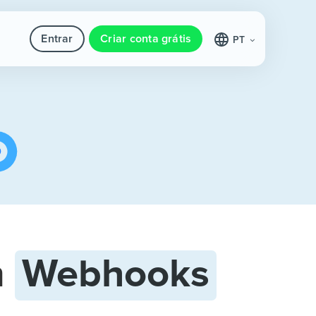
Entrar
Criar conta grátis
PT
m
Webhooks