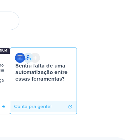
MIUM
no
Sentiu falta de uma
ma
automatização entre
essas ferramentas?
ga
Conta pra gente!