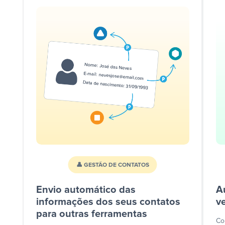
👤 GESTÃO DE CONTATOS
Envio automático das
A
informações dos seus contatos
v
para outras ferramentas
Co