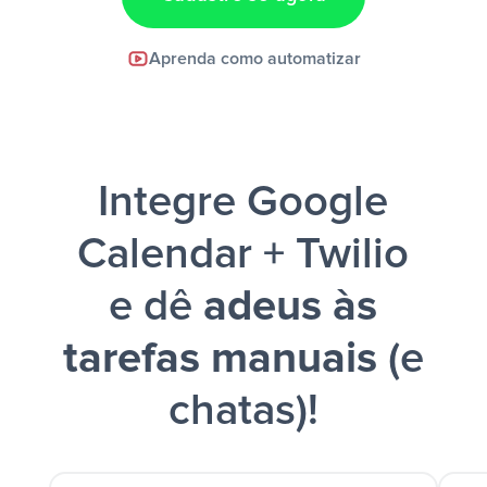
Facebook Lead Ads +
Aprenda como automatizar
Google Sheets + Slack
e uma
notificação ser enviada por Slack.
Integre Google
Calendar + Twilio
e dê
adeus às
tarefas manuais
(e
chatas)!