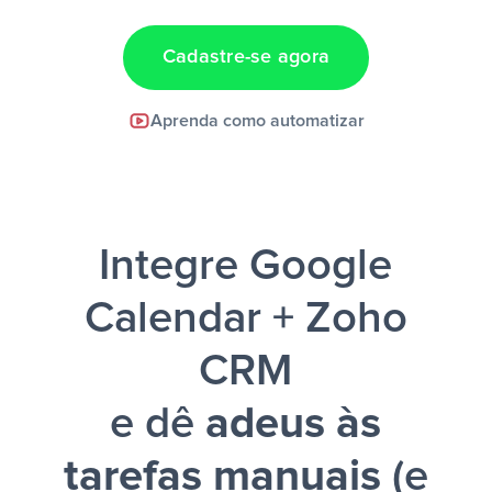
Cadastre-se agora
Facebook Lead Ads +
Aprenda como automatizar
Google Sheets + Slack
e uma
notificação ser enviada por Slack.
Integre Google
Calendar + Zoho
CRM
e dê
adeus às
tarefas manuais
(e