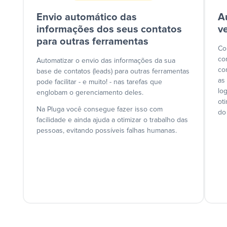
Envio automático das
A
informações dos seus contatos
v
para outras ferramentas
Co
co
Automatizar o envio das informações da sua
co
base de contatos (leads) para outras ferramentas
as
pode facilitar - e muito! - nas tarefas que
lo
englobam o gerenciamento deles.
ot
Na Pluga você consegue fazer isso com
do
facilidade e ainda ajuda a otimizar o trabalho das
pessoas, evitando possíveis falhas humanas.