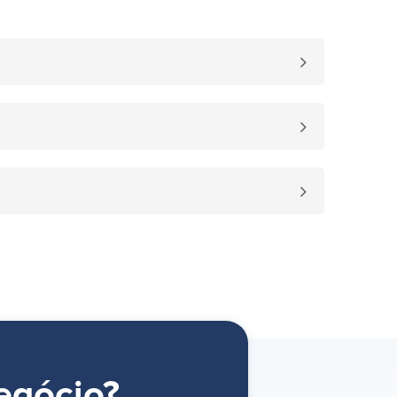
egócio?