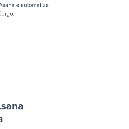
 Asana e automatize
ódigo.
Asana
a