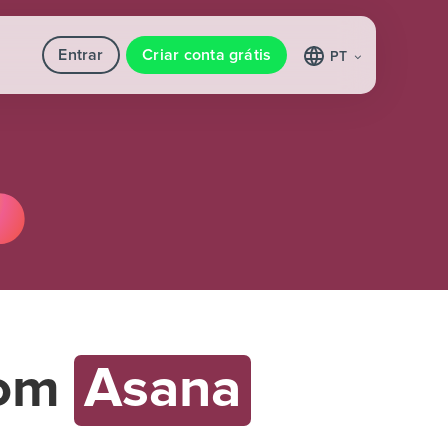
Entrar
Criar conta grátis
PT
om
Asana