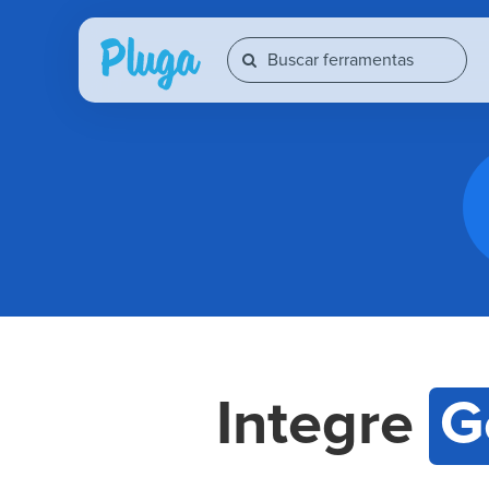
Integre
G