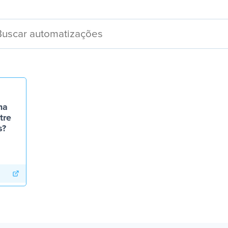
ma
tre
s?