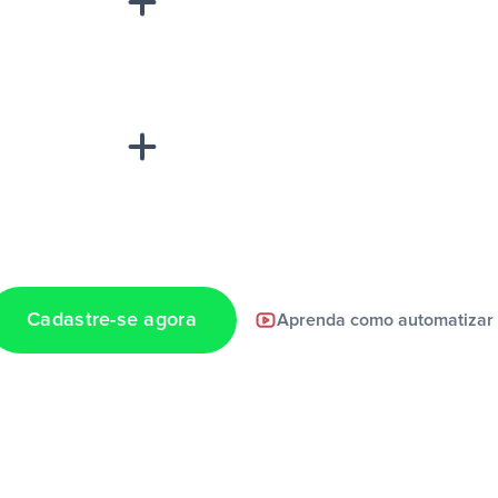
“A
inha de uma
Cadastre-se agora
Aprenda como automatizar
a notificação ser