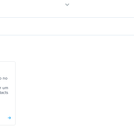
o no
ar um
tacts