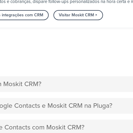
s e cobranças, dispare follow-ups personalizados na hora certa e 
s integrações com CRM
Visitar Moskit CRM
m Moskit CRM?
oogle Contacts e Moskit CRM na Pluga?
gle Contacts com Moskit CRM?