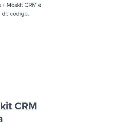
s + Moskit CRM e
a de código.
skit CRM
a