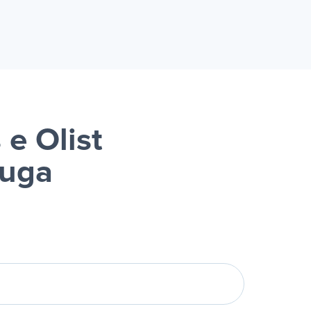
e Olist
luga