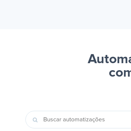
Automa
com