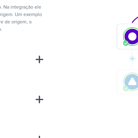
. Na integração ele
 origem. Um exemplo
e de origem, o
.
“A
inha de uma