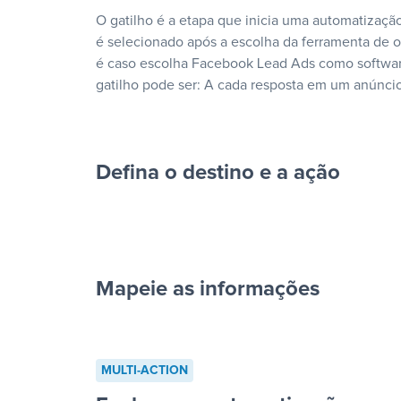
O gatilho é a etapa que inicia uma automatização
é selecionado após a escolha da ferramenta de
é caso escolha Facebook Lead Ads como softwar
gatilho pode ser: A cada resposta em um anúncio
Defina o destino e a ação
Mapeie as informações
cada resposta em um anúncio”
MULTI-ACTION
“Adicionar dados em uma nova l