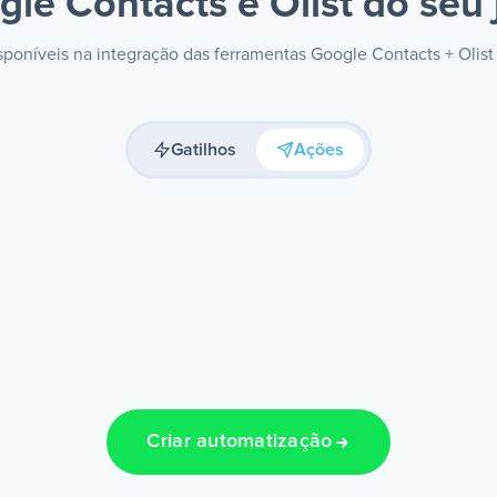
gle Contacts e Olist
do seu 
isponíveis na integração das ferramentas Google Contacts + Olis
Gatilhos
Ações
Criar automatização