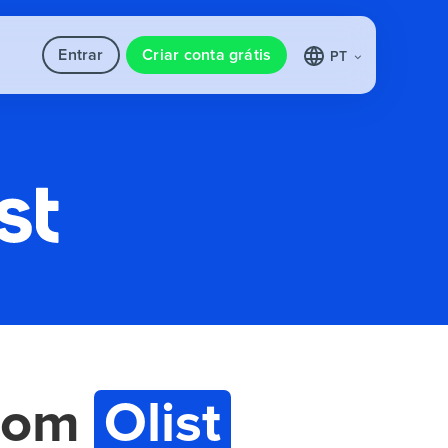
Entrar
Criar conta grátis
PT
com
Olist