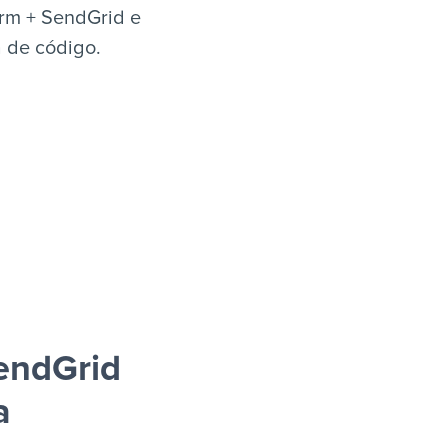
rm + SendGrid e
a de código.
endGrid
a