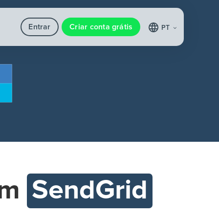
Entrar
Criar conta grátis
PT
om
SendGrid