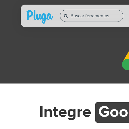
Integre
Goo