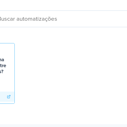
ma
tre
s?