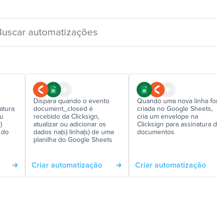
Dispara quando o evento
Quando uma nova linha fo
atura
document_closed é
criada no Google Sheets,
ou
recebido da Clicksign,
cria um envelope na
)
atualizar ou adicionar os
Clicksign para assinatura 
 do
dados na(s) linha(s) de uma
documentos
planilha do Google Sheets
Criar automatização
Criar automatização