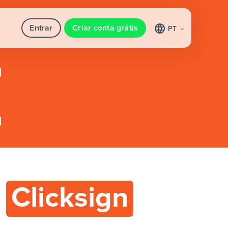
Entrar
Criar conta grátis
PT
m
Clicksign