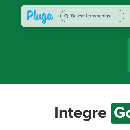
Integre
G