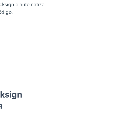
cksign e automatize
ódigo.
cksign
a