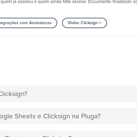
em já assinou e quem ainda falta assinar. Documento finalizado seg
ntegrações com Assinaturas
Visitar Clicksign
licksign?
ogle Sheets e Clicksign na Pluga?