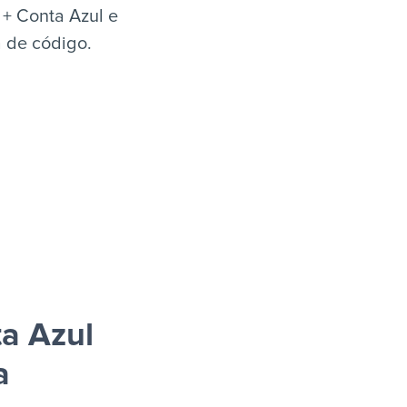
+ Conta Azul e
a de código.
a Azul
a