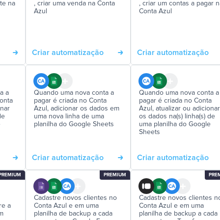
nte na
, criar uma venda na Conta
, criar um contas a pagar n
Azul
Conta Azul
Criar automatização
Criar automatização
a a
Quando uma nova conta a
Quando uma nova conta a
Conta
pagar é criada no Conta
pagar é criada no Conta
onar
Azul, adicionar os dados em
Azul, atualizar ou adicionar
de
uma nova linha de uma
os dados na(s) linha(s) de
e
planilha do Google Sheets
uma planilha do Google
Sheets
Criar automatização
Criar automatização
PREMIUM
PREMIUM
PRE
Cadastre novos clientes no
Cadastre novos clientes n
re a
Conta Azul e em uma
Conta Azul e em uma
em
planilha de backup a cada
planilha de backup a cada