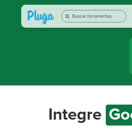
Integre
Go