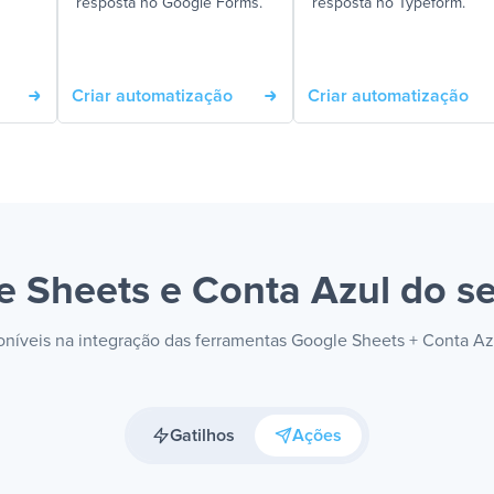
resposta no Google Forms.
resposta no Typeform.
Criar automatização
Criar automatização
e Sheets e Conta Azul
do se
poníveis na integração das ferramentas Google Sheets + Conta A
Gatilhos
Ações