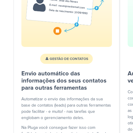
👤 GESTÃO DE CONTATOS
Envio automático das
A
informações dos seus contatos
v
para outras ferramentas
Co
co
Automatizar o envio das informações da sua
co
base de contatos (leads) para outras ferramentas
as
pode facilitar - e muito! - nas tarefas que
lo
englobam o gerenciamento deles.
ot
Na Pluga você consegue fazer isso com
do