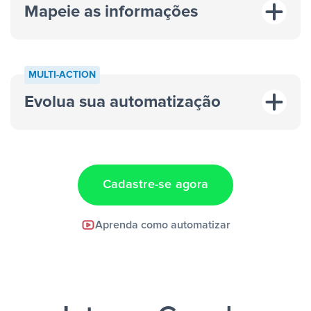
Mapeie as informações
MULTI-ACTION
Evolua sua automatização
“A cada resposta em um anúncio”
“Adicionar
dados em uma nova linha de uma planilha”
Cadastre-se agora
Facebook Lead Ads +
Aprenda como automatizar
Google Sheets + Slack
e uma
notificação ser enviada por Slack.