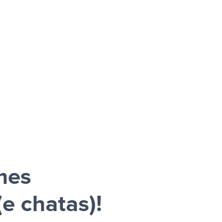
mes
e chatas)!