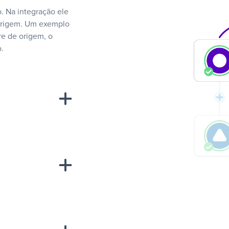
. Na integração ele
 origem. Um exemplo
e de origem, o
.
“A
inha de uma