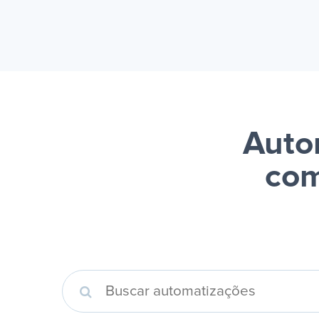
Auto
com