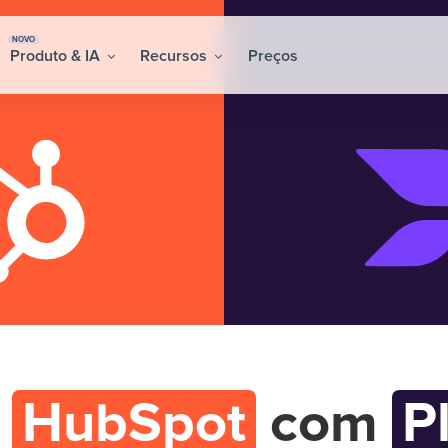
NOVO
Produto & IA
Recursos
Preços
e
HubSpot
com
P