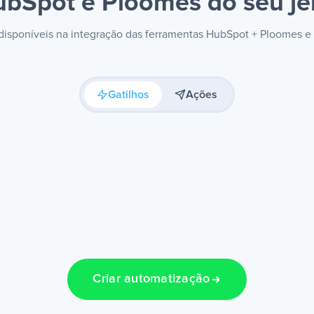
ubSpot e Ploomes
do seu je
s disponíveis na integração das ferramentas HubSpot + Ploomes e
Gatilhos
Ações
Criar automatização