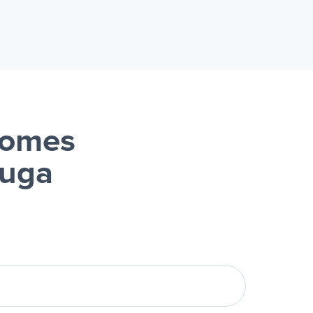
oomes
luga