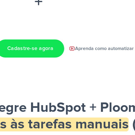
Cadastre-se agora
Aprenda como automatizar
a notificação ser
tegre HubSpot + Ploo
s às tarefas manuais
(