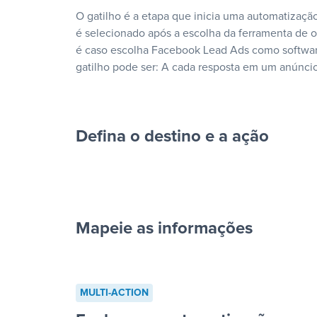
O gatilho é a etapa que inicia uma automatização
é selecionado após a escolha da ferramenta de
é caso escolha Facebook Lead Ads como softwar
gatilho pode ser: A cada resposta em um anúncio
Defina o destino e a ação
Mapeie as informações
cada resposta em um anúncio”
MULTI-ACTION
“Adicionar dados em uma nova l