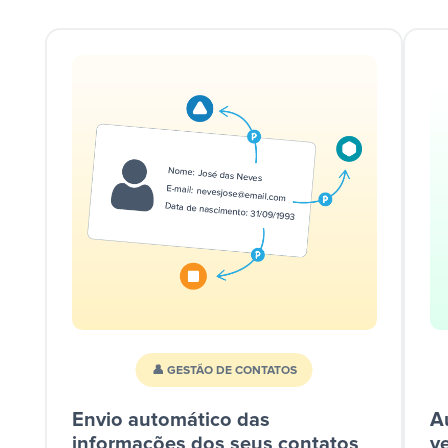
👤 GESTÃO DE CONTATOS
Envio automático das
A
informações dos seus contatos
v