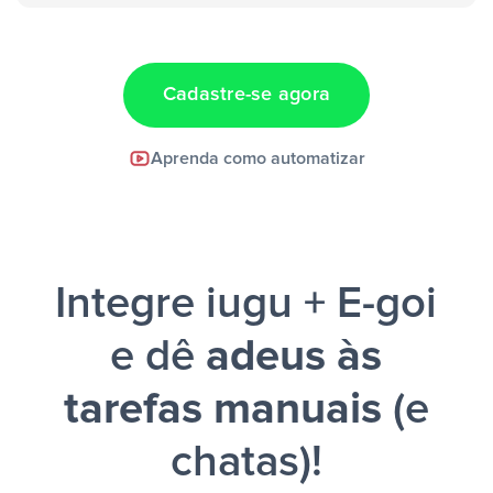
“Adicionar
dados em uma nova linha de uma planilha”
Cadastre-se agora
Facebook Lead Ads +
Aprenda como automatizar
Google Sheets + Slack
e uma
notificação ser enviada por Slack.
Integre iugu + E-goi
e dê
adeus às
tarefas manuais
(e
chatas)!