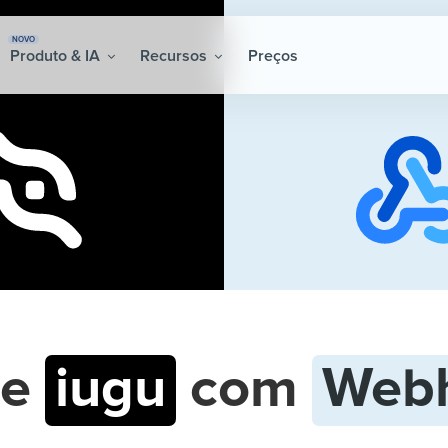
NOVO
Produto & IA
Recursos
Preços
re
iugu
com
Web