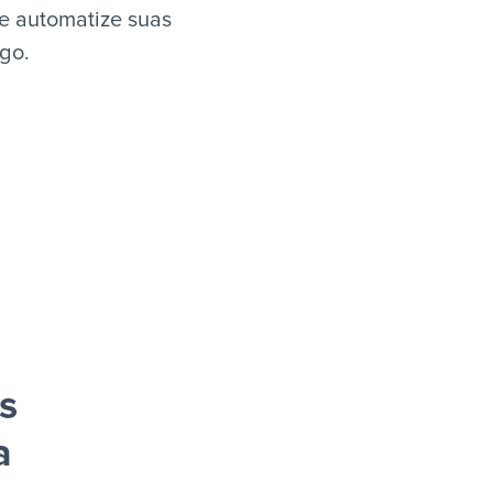
e automatize suas
igo.
s
a