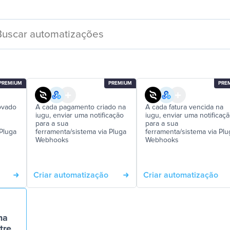
PREMIUM
PREMIUM
PRE
ovado
A cada pagamento criado na
A cada fatura vencida na
iugu, enviar uma notificação
iugu, enviar uma notificaç
para a sua
para a sua
 Pluga
ferramenta/sistema via Pluga
ferramenta/sistema via Plu
Webhooks
Webhooks
Criar automatização
Criar automatização
ma
tre