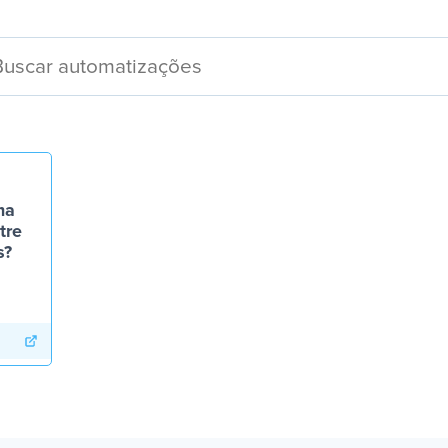
ma
tre
s?