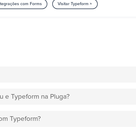
ntegrações com Forms
Visitar Typeform
gu e Typeform na Pluga?
 com Typeform?