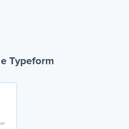
 e Typeform
nça