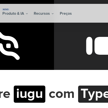
NOVO
Produto & IA
Recursos
Preços
gre
iugu
com
Typ