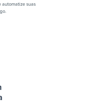
e automatize suas
igo.
m
a