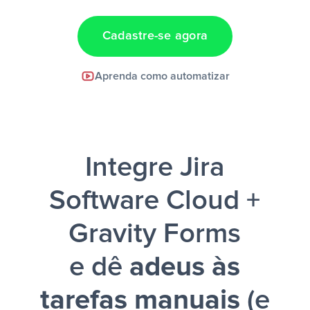
Cadastre-se agora
Facebook Lead Ads +
Aprenda como automatizar
Google Sheets + Slack
e uma
notificação ser enviada por Slack.
Integre Jira
Software Cloud +
Gravity Forms
e dê
adeus às
tarefas manuais
(e