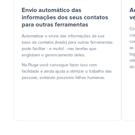
Envio automático das
A
informações dos seus contatos
v
para outras ferramentas
Co
co
Automatizar o envio das informações da sua
co
base de contatos (leads) para outras ferramentas
as
pode facilitar - e muito! - nas tarefas que
lo
englobam o gerenciamento deles.
ot
Na Pluga você consegue fazer isso com
do
facilidade e ainda ajuda a otimizar o trabalho das
pessoas, evitando possíveis falhas humanas.